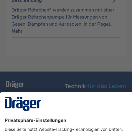
Beschreibung
Dräger Röhrchen® werden zusammen mit einer
Dräger Röhrchenpumpe für Messungen von
Gasen, Dämpfen und Aerosolen, in der Regel…
Mehr
Technik
für das Leben
Dräger Austria GmbH
Über Dräger