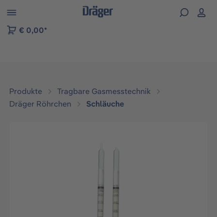
vigation der B2B-Plattform springen
€ 0,00*
Produkte
Tragbare Gasmesstechnik
Dräger Röhrchen
Schläuche
Bildergalerie überspringen