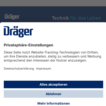
Technik
für das Leben
Dräger Austria GmbH
Über Dräger
Informationen
© Dräger Austria GmbH, 2024
* Alle Preise exkl. gesetzl. Mehrwertsteuer zzgl.
Versandkosten und ggf. Nachnahmegebühren, wenn
nicht anders angegeben.