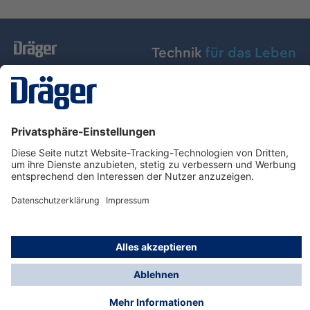
Technik
für das Leben
Dräger Austria GmbH
Über Dräger
Informationen
© Dräger Austria GmbH, 2024
* Alle Preise exkl. gesetzl. Mehrwertsteuer zzgl.
Versandkosten und ggf. Nachnahmegebühren, wenn
nicht anders angegeben.