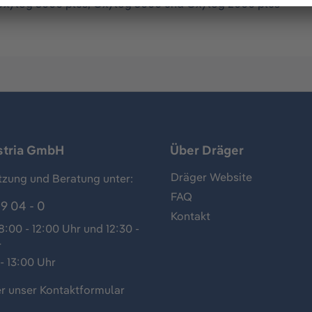
Oxylog 3000 plus, Oxylog 3000 und Oxylog 2000 plus
stria GmbH
Über Dräger
Dräger Website
tzung und Beratung unter:
FAQ
9 04 - 0
Kontakt
:00 - 12:00 Uhr und 12:30 -
r
- 13:00 Uhr
r unser
Kontaktformular