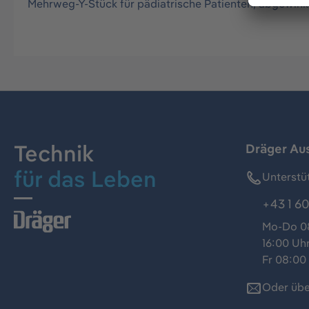
Mehrweg-Y-Stück für pädiatrische Patienten, abgewin
Technik
Dräger Au
für das Leben
Unterstü
+43 1 60
Mo-Do 08
16:00 Uh
Fr 08:00 
Oder übe