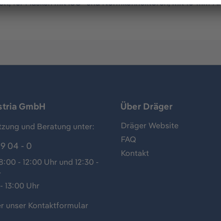
kelt, für Masken mit ISO- und Normkonnektoren, mit 10-mm-
stria GmbH
Über Dräger
Dräger Website
tzung und Beratung unter:
FAQ
9 04 - 0
Kontakt
:00 - 12:00 Uhr und 12:30 -
r
- 13:00 Uhr
r unser
Kontaktformular