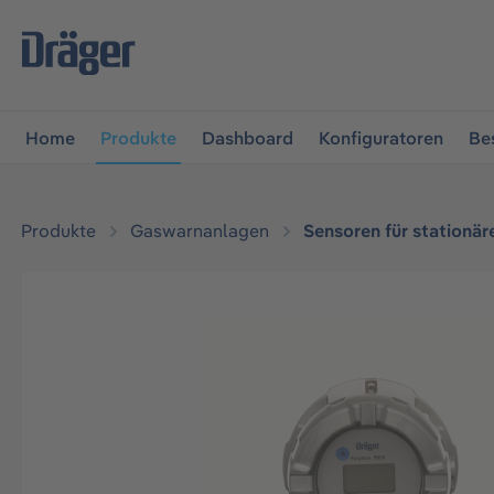
vigation springen
Zur Navigation der B2B-Plattform spr
Home
Produkte
Dashboard
Konfiguratoren
Be
Produkte
Gaswarnanlagen
Sensoren für stationä
Bildergalerie überspringen