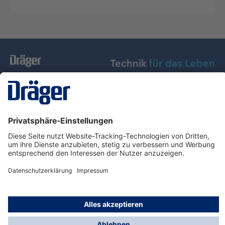
Technik
für das Leben
Dräger Austria GmbH
Über Dräger
Informationen
© Dräger Austria GmbH, 2024
* Alle Preise exkl. gesetzl. Mehrwertsteuer zzgl.