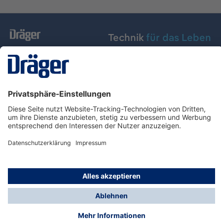
Technik
für das Leben
Dräger Austria GmbH
Über Dräger
Informationen
© Dräger Austria GmbH, 2024
* Alle Preise exkl. gesetzl. Mehrwertsteuer zzgl.
Versandkosten und ggf. Nachnahmegebühren, wenn
nicht anders angegeben.