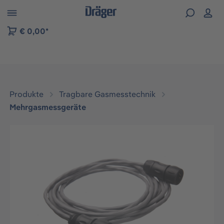
vigation der B2B-Plattform springen
€ 0,00*
Produkte
Tragbare Gasmesstechnik
Mehrgasmessgeräte
Bildergalerie überspringen