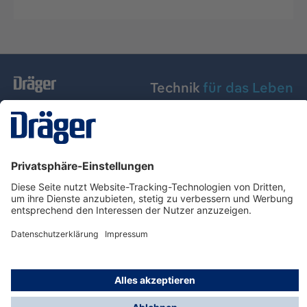
Technik
für das Leben
Dräger Austria GmbH
Über Dräger
Informationen
© Dräger Austria GmbH, 2024
* Alle Preise exkl. gesetzl. Mehrwertsteuer zzgl.