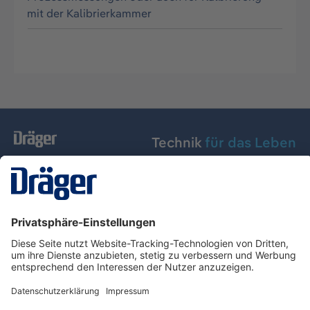
mit der Kalibrierkammer
Technik
für das Leben
Dräger Austria GmbH
Über Dräger
Informationen