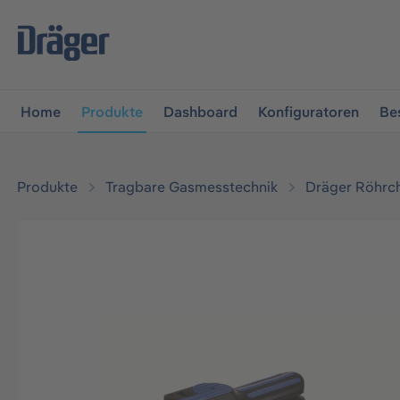
vigation springen
Zur Navigation der B2B-Plattform spr
Home
Produkte
Dashboard
Konfiguratoren
Be
Produkte
Tragbare Gasmesstechnik
Dräger Röhrc
Bildergalerie überspringen