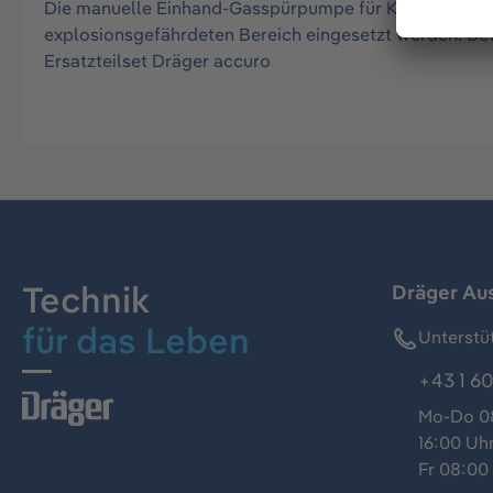
Die manuelle Einhand-Gasspürpumpe für Kurzzeitmessu
explosionsgefährdeten Bereich eingesetzt werden. Bet
Ersatzteilset Dräger accuro
Technik
Dräger Au
für das Leben
Unterstü
+43 1 60
Mo-Do 08
16:00 Uh
Fr 08:00 