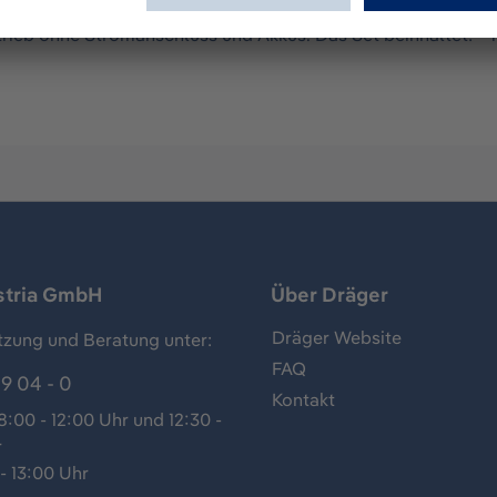
ngen eignet sich sehr gut für Messungen an schwer zugängl
rieb ohne Stromanschluss und Akkus. Das Set beinhaltet: -
stria GmbH
Über Dräger
Dräger Website
tzung und Beratung unter:
FAQ
9 04 - 0
Kontakt
:00 - 12:00 Uhr und 12:30 -
r
- 13:00 Uhr