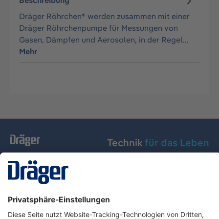
Beschreibung
Dräger Röhrchen® werden zusammen mit einer
Dräger Röhrchenpumpe für Messungen von
Gasen, Dämpfen und Aerosolen, in der Regel…
Mehr
Technik
für das Leben
Dräger Austria GmbH
Über Dräger