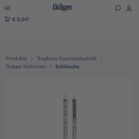
vigation der B2B-Plattform springen
€ 0,00*
Produkte
Tragbare Gasmesstechnik
Dräger Röhrchen
Schläuche
Bildergalerie überspringen