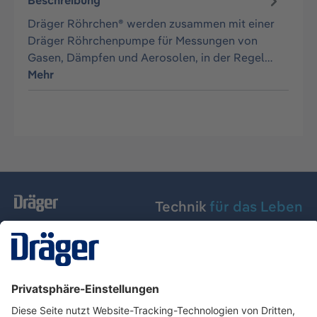
Beschreibung
Dräger Röhrchen® werden zusammen mit einer
Dräger Röhrchenpumpe für Messungen von
Gasen, Dämpfen und Aerosolen, in der Regel…
Mehr
Technik
für das Leben
Dräger Austria GmbH
Über Dräger