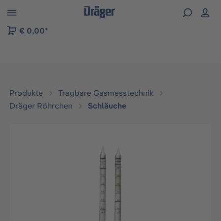
vigation der B2B-Plattform springen
€ 0,00*
Produkte
Tragbare Gasmesstechnik
Dräger Röhrchen
Schläuche
Bildergalerie überspringen