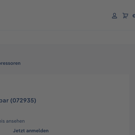
€
pressoren
bar (072935)
eis ansehen
Jetzt anmelden