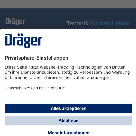
Technik
für das Leben
Dräger Austria GmbH
Über Dräger
Informationen
© Dräger Austria GmbH, 2024
* Alle Preise exkl. gesetzl. Mehrwertsteuer zzgl.
Versandkosten und ggf. Nachnahmegebühren, wenn
nicht anders angegeben.