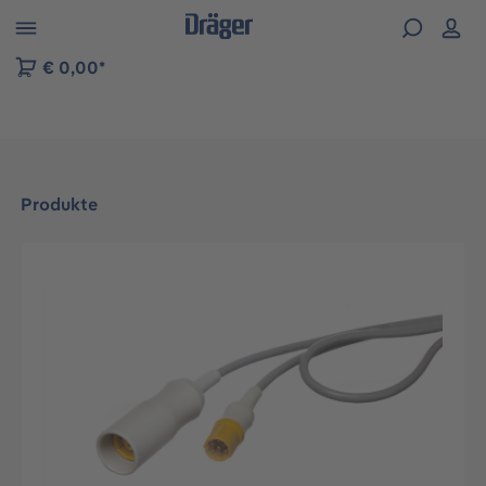
vigation der B2B-Plattform springen
€ 0,00*
Produkte
Bildergalerie überspringen