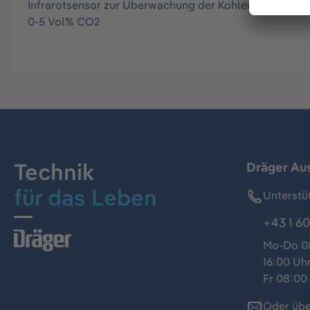
Infrarotsensor zur Überwachung der Kohlenstoffdioxi
0-5 Vol% CO2
Technik
Dräger Au
für das Leben
Unterstü
+43 1 60
Mo-Do 08
16:00 Uh
Fr 08:00 
Oder übe