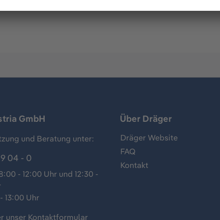
d-Konzentration in der Umgebungsluft. Zur Benutzung im D
stria GmbH
Über Dräger
Dräger Website
tzung und Beratung unter:
FAQ
9 04 - 0
Kontakt
:00 - 12:00 Uhr und 12:30 -
r
- 13:00 Uhr
r unser
Kontaktformular