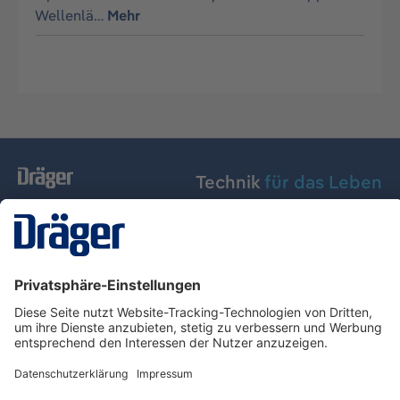
Wellenlä…
Mehr
Technik
für das Leben
Dräger Austria GmbH
Über Dräger
Informationen