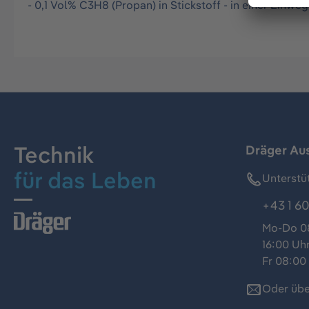
- 0,1 Vol% C3H8 (Propan) in Stickstoff - in einer Einwe
Technik
Dräger Au
für das Leben
Unterstü
+43 1 60
Mo-Do 08
16:00 Uh
Fr 08:00 
Oder übe