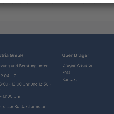
gflasche aus Aluminium - Gasinhalt: 112 L - Druck: 70 bar - Ne
stria GmbH
Über Dräger
Dräger Website
tzung und Beratung unter:
FAQ
9 04 - 0
Kontakt
:00 - 12:00 Uhr und 12:30 -
r
- 13:00 Uhr
r unser
Kontaktformular