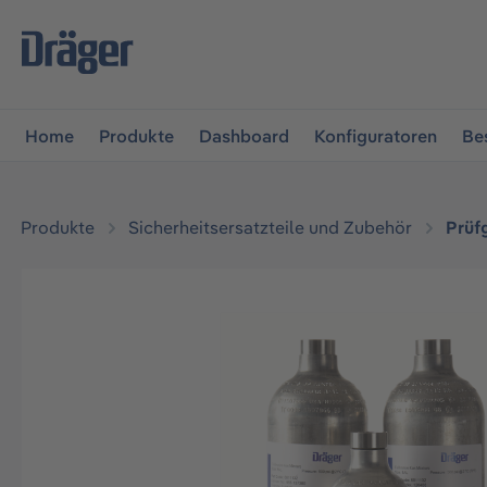
vigation springen
Zur Navigation der B2B-Plattform spr
Home
Produkte
Dashboard
Konfiguratoren
Be
Produkte
Sicherheitsersatzteile und Zubehör
Prüf
Bildergalerie überspringen