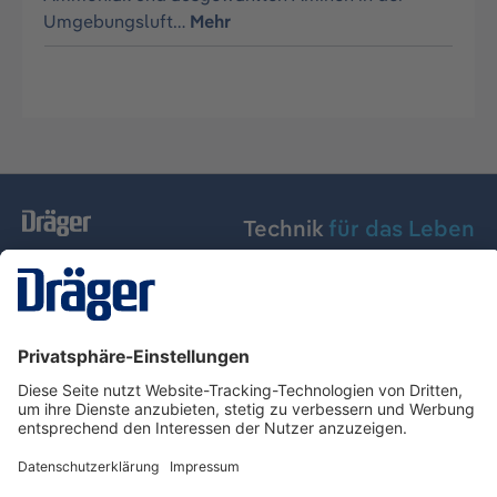
Umgebungsluft…
Mehr
Technik
für das Leben
Dräger Austria GmbH
Über Dräger
Informationen