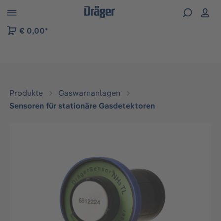
vigation der B2B-Plattform springen
€ 0,00*
Produkte
Gaswarnanlagen
Sensoren für stationäre Gasdetektoren
Bildergalerie überspringen