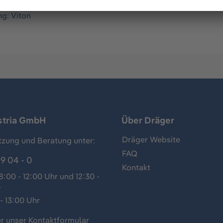
 Überprüfen der aktuellen Sensorempfindlichkeit in schwer
ng: Viton
stria GmbH
Über Dräger
Dräger Website
tzung und Beratung unter:
FAQ
9 04 - 0
Kontakt
:00 - 12:00 Uhr und 12:30 -
r
- 13:00 Uhr
r unser
Kontaktformular