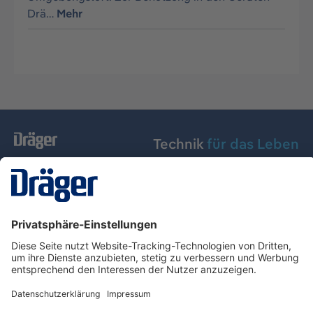
Drä…
Mehr
Technik
für das Leben
Dräger Austria GmbH
Über Dräger
Informationen