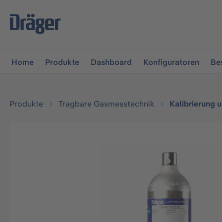
vigation springen
Zur Navigation der B2B-Plattform spr
Home
Produkte
Dashboard
Konfiguratoren
Be
Produkte
Tragbare Gasmesstechnik
Kalibrierung 
Bildergalerie überspringen