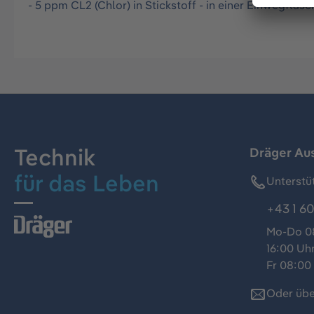
- 5 ppm CL2 (Chlor) in Stickstoff - in einer Einwegflas
Technik
Dräger Au
für das Leben
Unterstü
+43 1 60
Mo-Do 08
16:00 Uh
Fr 08:00 
Oder übe