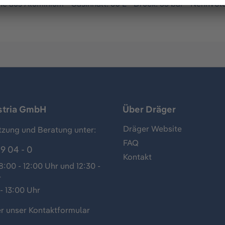
che aus Aluminium - Gasinhalt: 60 L - Druck: 35 bar - Nennvol
stria GmbH
Über Dräger
Dräger Website
tzung und Beratung unter:
FAQ
9 04 - 0
Kontakt
:00 - 12:00 Uhr und 12:30 -
r
- 13:00 Uhr
r unser
Kontaktformular