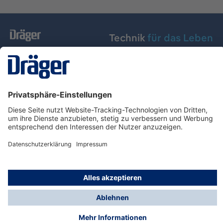
Technik
für das Leben
Dräger Austria GmbH
Über Dräger
Informationen
© Dräger Austria GmbH, 2024
* Alle Preise exkl. gesetzl. Mehrwertsteuer zzgl.
Versandkosten und ggf. Nachnahmegebühren, wenn
nicht anders angegeben.