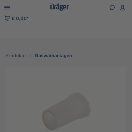
vigation der B2B-Plattform springen
€ 0,00*
Produkte
Gaswarnanlagen
Bildergalerie überspringen