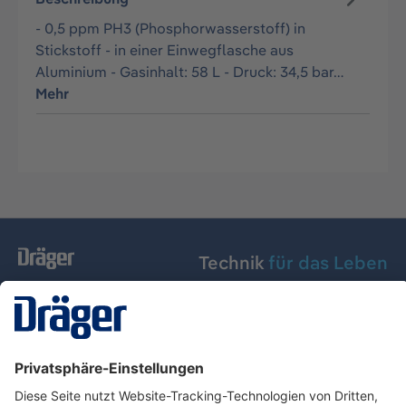
- 0,5 ppm PH3 (Phosphorwasserstoff) in
Stickstoff - in einer Einwegflasche aus
Aluminium - Gasinhalt: 58 L - Druck: 34,5 bar…
Mehr
Technik
für das Leben
Dräger Austria GmbH
Über Dräger
Informationen