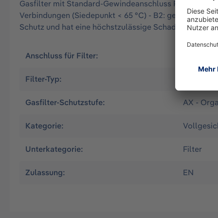
Gasfilter mit Standard-Gewindeanschluss Rd40 nach 
Verbindungen (Siedepunkt < 65 °C) - B2: gegen Anorgan
Schutz und hat eine höchstzulässige Schadstoffkonzen
Anschluss für Filter:
RD40
Filter-Typ:
Gas-Filte
Gasfilter-Schutzstufe:
AX - Org
Kategorie:
Vollgesi
Unterkategorie:
Filter
Zulassung:
EN