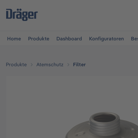
vigation springen
Zur Navigation der B2B-Plattform spr
Home
Produkte
Dashboard
Konfiguratoren
Be
Produkte
Atemschutz
Filter
Bildergalerie überspringen