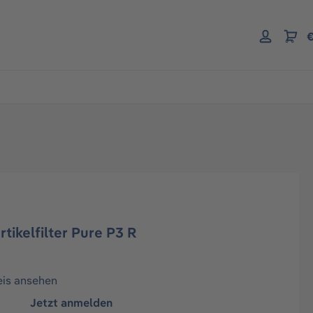
€
tikelfilter Pure P3 R
eis ansehen
Jetzt anmelden