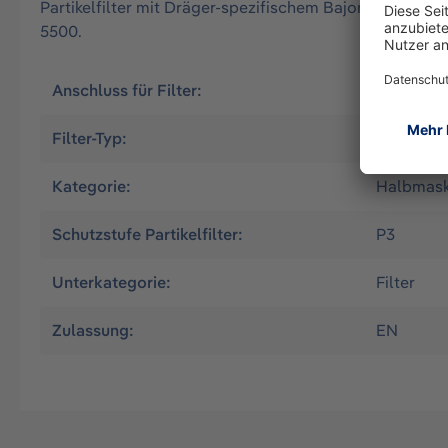
Partikelfilter mit Dräger-spezifischem Bajonettansch
5500.
Anschluss für Filter:
Bayonet (
Filter-Typ:
Partikel-F
Kategorie:
Halbmas
Schutzstufe Partikelfilter:
P3
Unterkategorie:
Filter
Zulassung:
EN