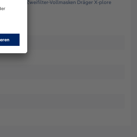
re 3000 und Zweifilter-Vollmasken Dräger X-plore