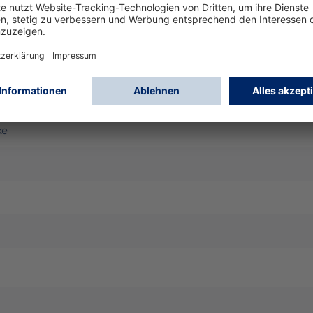
luss zur Verwendung mit Zweifilter-Halbmasken Dräger X-plo
Twin-filter)
ilter
ke