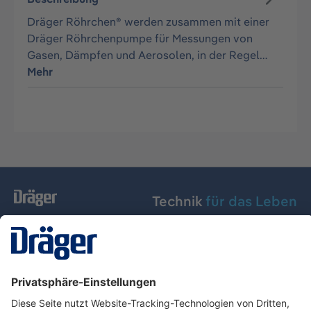
Dräger Röhrchen® werden zusammen mit einer
Dräger Röhrchenpumpe für Messungen von
Gasen, Dämpfen und Aerosolen, in der Regel…
Mehr
Technik
für das Leben
Dräger Austria GmbH
Über Dräger
Informationen