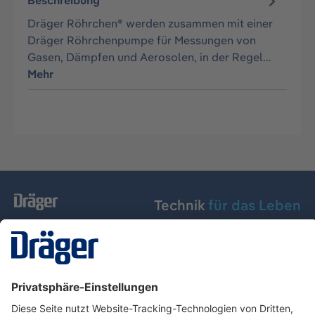
Beschreibung
Dräger Röhrchen® werden zusammen mit einer
Dräger Röhrchenpumpe für Messungen von
Gasen, Dämpfen und Aerosolen, in der Regel…
Mehr
Technik
für das Leben
Dräger Austria GmbH
Über Dräger