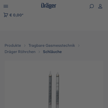
vigation der B2B-Plattform springen
€ 0,00*
Produkte
Tragbare Gasmesstechnik
Dräger Röhrchen
Schläuche
Bildergalerie überspringen