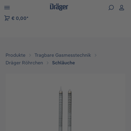
vigation der B2B-Plattform springen
€ 0,00*
Produkte
Tragbare Gasmesstechnik
Dräger Röhrchen
Schläuche
Bildergalerie überspringen