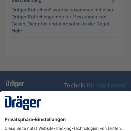
Beschreibung
Dräger Röhrchen® werden zusammen mit einer
Dräger Röhrchenpumpe für Messungen von
Gasen, Dämpfen und Aerosolen, in der Regel…
Mehr
Technik
für das Leben
Dräger Austria GmbH
Über Dräger