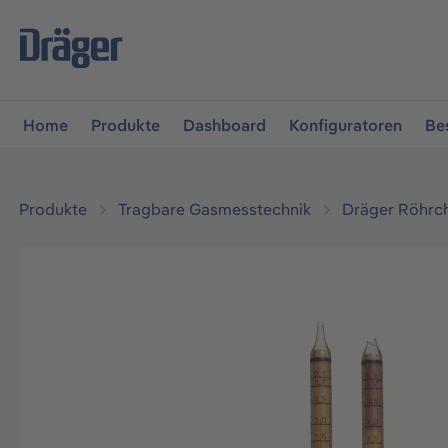
vigation springen
Zur Navigation der B2B-Plattform spr
Home
Produkte
Dashboard
Konfiguratoren
Be
Produkte
Tragbare Gasmesstechnik
Dräger Röhrc
Bildergalerie überspringen