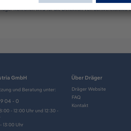
Röhrchenpumpe für Messungen von Gasen, Dämpfen und Aero
Dräger Röhrchen wird für die Detektion von Schwefeldioxid
stria GmbH
Über Dräger
Dräger Website
tzung und Beratung unter:
FAQ
9 04 - 0
Kontakt
:00 - 12:00 Uhr und 12:30 -
r
- 13:00 Uhr