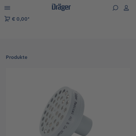
vigation der B2B-Plattform springen
€ 0,00*
Produkte
Bildergalerie überspringen