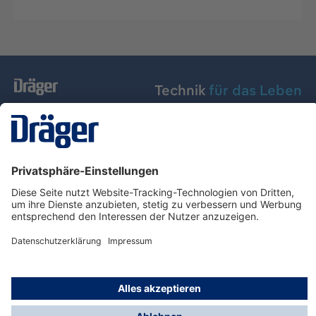
Technik
für das Leben
Dräger Austria GmbH
Über Dräger
Informationen
© Dräger Austria GmbH, 2024
* Alle Preise exkl. gesetzl. Mehrwertsteuer zzgl.