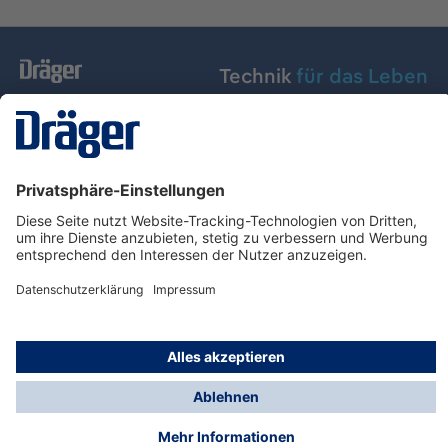
Technik
für das Leben
Dräger Austria GmbH
Über Dräger
Informationen
© Dräger Austria GmbH, 2024
* Alle Preise exkl. gesetzl. Mehrwertsteuer zzgl.
Versandkosten und ggf. Nachnahmegebühren, wenn
nicht anders angegeben.