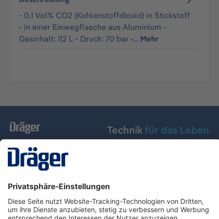
- 0,1 Vol% CO2 (Kohlenstoffdioxid) in Stickstoff
- in einer Einwegflasche aus Aluminium -
Gasinhalt: 112 L - Druck: 70 bar -…
Mehr
Technik
für das Leben
Dräger Austria GmbH
Über Dräger
Informationen