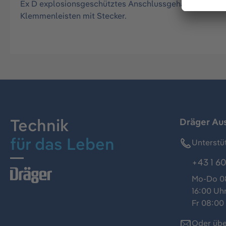
Ex D explosionsgeschütztes Anschlussgehäuse in Alumi
Klemmenleisten mit Stecker.
Technik
Dräger Au
für das Leben
Unterstü
+43 1 60
Mo-Do 08
16:00 Uh
Fr 08:00 
Oder übe