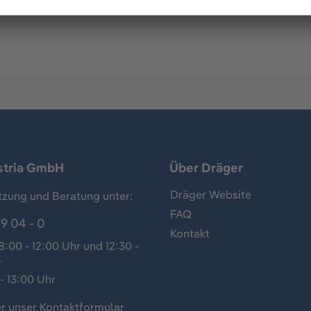
nium für Abgesetzten CAT Ex oder IR Sensor, Polytron 5/82
stria GmbH
Über Dräger
Dräger Website
tzung und Beratung unter:
FAQ
9 04 - 0
Kontakt
:00 - 12:00 Uhr und 12:30 -
r
- 13:00 Uhr
r unser
Kontaktformular