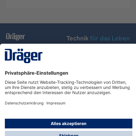
Technik
für das Leben
Dräger Austria GmbH
Über Dräger
Informationen
© Dräger Austria GmbH, 2024
* Alle Preise exkl. gesetzl. Mehrwertsteuer zzgl.