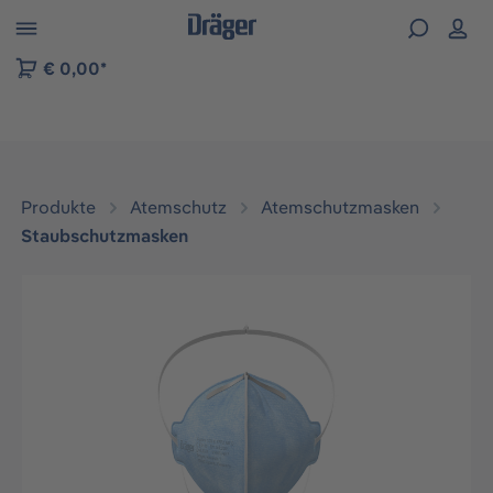
vigation der B2B-Plattform springen
€ 0,00*
Produkte
Atemschutz
Atemschutzmasken
Staubschutzmasken
Bildergalerie überspringen