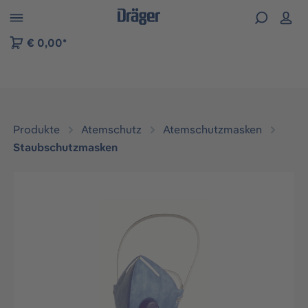
vigation der B2B-Plattform springen
€ 0,00*
Produkte
Atemschutz
Atemschutzmasken
Staubschutzmasken
Bildergalerie überspringen