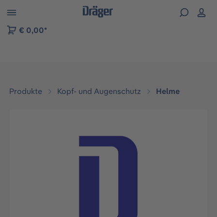
vigation der B2B-Plattform springen
€ 0,00*
Produkte
Kopf- und Augenschutz
Helme
Bildergalerie überspringen