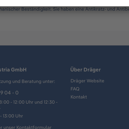
n durch ihre enganliegende Form vor Partikeln, Gasen und D
nischer Beständigkeit. Sie haben eine Antikratz- und Antib
stria GmbH
Über Dräger
Dräger Website
tzung und Beratung unter:
FAQ
9 04 - 0
Kontakt
:00 - 12:00 Uhr und 12:30 -
r
- 13:00 Uhr
r unser
Kontaktformular