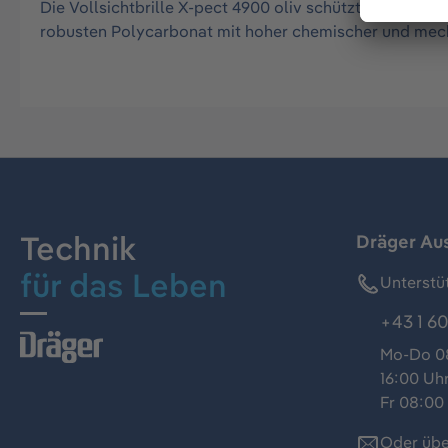
Die Vollsichtbrille X-pect 4900 oliv schützt die Auge
robusten Polycarbonat mit hoher chemischer und mecha
Technik
Dräger Au
für das Leben
Unterstü
+43 1 60
Mo-Do 08
16:00 Uh
Fr 08:00 
Oder übe