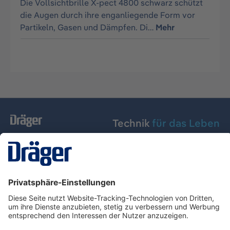
Die Vollsichtbrille X-pect 4800 schwarz schützt
die Augen durch ihre enganliegende Form vor
Partikeln, Gasen und Dämpfen. Di…
Mehr
Technik
für das Leben
Dräger Austria GmbH
Über Dräger
Informationen