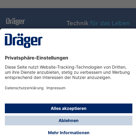
Technik
für das Leben
Dräger Austria GmbH
Über Dräger
Informationen
© Dräger Austria GmbH, 2024
* Alle Preise exkl. gesetzl. Mehrwertsteuer zzgl.
Versandkosten und ggf. Nachnahmegebühren, wenn
nicht anders angegeben.