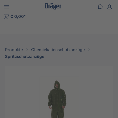
vigation der B2B-Plattform springen
€ 0,00*
Produkte
Chemiekalienschutzanzüge
Spritzschutzanzüge
Bildergalerie überspringen