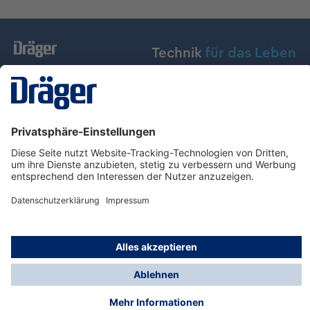
Technik
für das Leben
Dräger Austria GmbH
Über Dräger
Informationen
© Dräger Austria GmbH, 2024
* Alle Preise exkl. gesetzl. Mehrwertsteuer zzgl.
Versandkosten und ggf. Nachnahmegebühren, wenn
nicht anders angegeben.