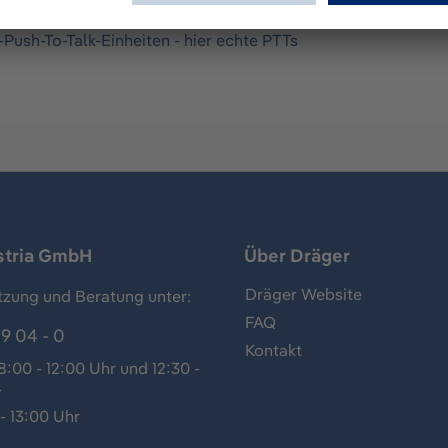
-Push-To-Talk-Einheiten - hier echte PTTs
stria GmbH
Über Dräger
Dräger Website
tzung und Beratung unter:
FAQ
9 04 - 0
Kontakt
:00 - 12:00 Uhr und 12:30 -
r
- 13:00 Uhr