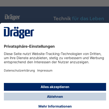
Technik
für das Leben
Dräger Austria GmbH
Über Dräger
Informationen
© Dräger Austria GmbH, 2024
* Alle Preise exkl. gesetzl. Mehrwertsteuer zzgl.
Versandkosten und ggf. Nachnahmegebühren, wenn
nicht anders angegeben.