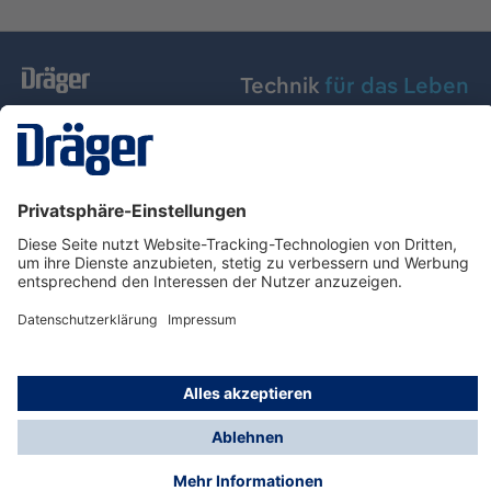
Technik
für das Leben
Dräger Austria GmbH
Über Dräger
Informationen
© Dräger Austria GmbH, 2024
* Alle Preise exkl. gesetzl. Mehrwertsteuer zzgl.
Versandkosten und ggf. Nachnahmegebühren, wenn
nicht anders angegeben.