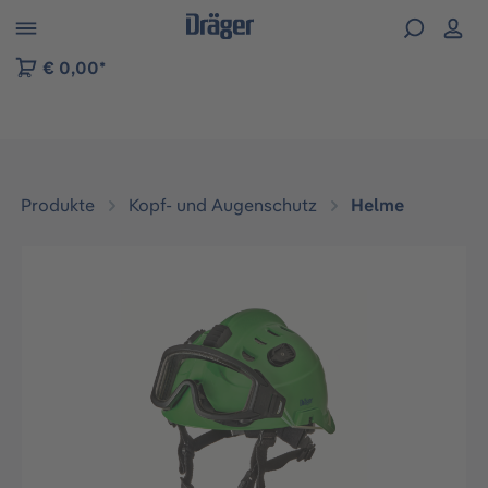
vigation der B2B-Plattform springen
€ 0,00*
Produkte
Kopf- und Augenschutz
Helme
Bildergalerie überspringen